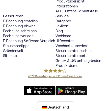
Produktübersicht
Integrationen
API – Offene Schnittstelle
Ressourcen
Service
E‑Rechnung erstellen
Ratgeber
E‑Rechnung Viewer
Lexikon
Rechnung schreiben
Blog
Rechnungsvorlage
Webinare
E‑Rechnung Software Vergleich
Hilfecenter
Steuerspartipps
Wechsel zu sevdesk
Gründerwelt
Steuerberater suchen
Sitemap
Steuerberaterportal
GmbH & UG online gründen
Produktdemo
Deutschland