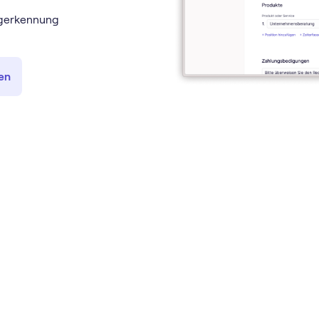
legerkennung
ten