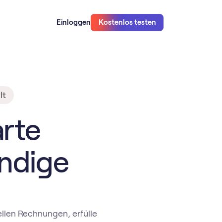
Einloggen
Kostenlos testen
lt
rte
ndige
llen Rechnungen, erfülle