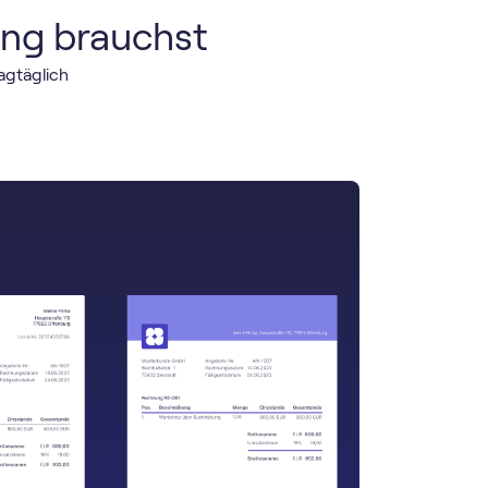
ung brauchst
agtäglich