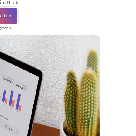
im Blick.
tarten
pgraden.