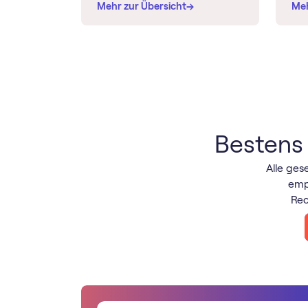
→
→
Mehr zur Übersicht
Me
Bestens 
Alle ges
emp
Rec